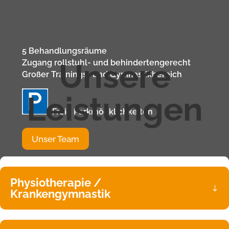
5 Behandlungsräume
Unsere
Wir sind Montags bis Freitags
Zugang rollstuhl- und behindertengerecht
von 7.00 – 21.00 Uhr
Großer Trainings- und Gymnastikbereich
für Sie erreichbar unter
Leistungen
Tel-Nr. 02301 – 941502
Freie Parkmögklichkeiten
Jetzt anrufen
Unser Team
Physiotherapie /
Krankengymnastik