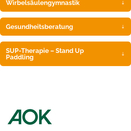
Wirbelsäulengymnastik
Gesundheitsberatung
SUP-Therapie – Stand Up
Paddling