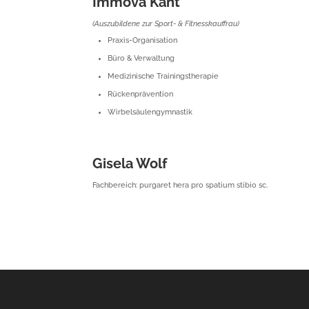
Immova Kant
(Auszubildene zur Sport- & Fitnesskauffrau)
Praxis-Organisation
Büro & Verwaltung
Medizinische Trainingstherapie
Rückenprävention
Wirbelsäulengymnastik
Gisela Wolf
Fachbereich: purgaret hera pro spatium stibio sc.