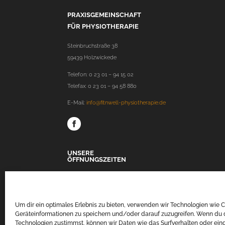
PRAXISGEMEINSCHAFT
FÜR PHYSIOTHERAPIE
Steinbruchstraße 38
59439 Holzwickede
Telefon: 0 23 01 – 94 15 02
Telefax: 0 23 01 – 94 58 880
E-Mail:
info@fitnwell-physiotherapie.de
UNSERE
ÖFFNUNGSZEITEN
Montag
07:00 – 21:00 Uhr
Dienstag
07:00 – 21:00 Uhr
Mittwoch
07:00 – 21:00 Uhr
Um dir ein optimales Erlebnis zu bieten, verwenden wir Technologien wie 
Geräteinformationen zu speichern und/oder darauf zuzugreifen. Wenn du 
Donnerstag
07:00 – 21:00 Uhr
Technologien zustimmst, können wir Daten wie das Surfverhalten oder eind