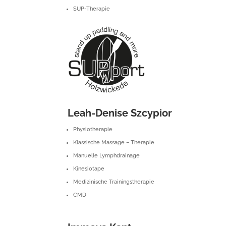
SUP-Therapie
Leah-Denise Szcypior
Physiotherapie
Klassische Massage – Therapie
Manuelle Lymphdrainage
Kinesiotape
Medizinische Trainingstherapie
CMD