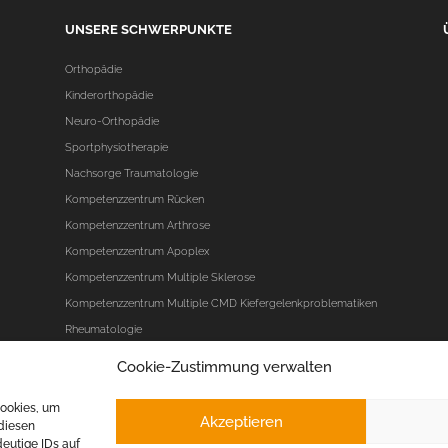
UNSERE SCHWERPUNKTE
Orthopädie
Kinderorthopädie
Neuro-Orthopädie
Sportphysiotherapie
Nachsorge Traumatologie
Kompetenzzentrum Rücken
Kompetenzzentrum Arthrose
Kompetenzzentrum Apoplex
Kompetenzzentrum Multiple Sklerose
Kompetenzzentrum Multiple CMD Kiefergelenkproblematiken
Rheumatologie
Cookie-Zustimmung verwalten
Cookies, um
Akzeptieren
diesen
eutige IDs auf