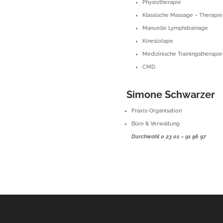
Physiotherapie
Klassische Massage – Therapie
Manuelle Lymphdrainage
Kinesiotape
Medizinische Trainingstherapie
CMD
Simone Schwarzer
Praxis-Organisation
Büro & Verwaltung
Durchwahl 0 23 01 – 91 96 97